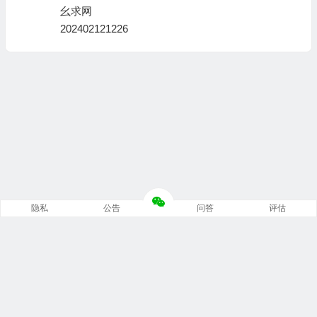
幺求网
202402121226
隐私
公告
问答
评估