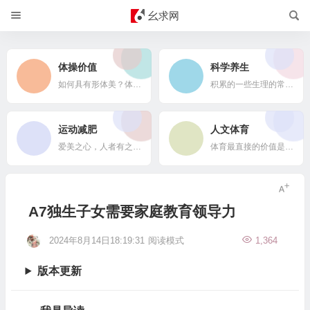
幺求网
体操价值
科学养生
如何具有形体美？体操来帮您！
积累的一些生理的常识，帮助大家累积科学养生的方法体系，同时也是科学验证养生的策略。
运动减肥
人文体育
爱美之心，人者有之！追求形体美，本身是一种高尚情操！谈一谈，在健康基础之上的运动减肥思路和方法。以期能够达到运动减肥之目的。美在路上！
体育最直接的价值是竞争精神。人文体育是探究通过体育运动如何体现竞争精神的主题。当您迷茫的时候，人文体育是一剂快乐方剂；当您培养孩子的时候，人文体育是最得力的帮手，没有之一！【编制寄语202406101033】
A7独生子女需要家庭教育领导力
2024年8月14日18:19:31
阅读模式
1,364
版本更新